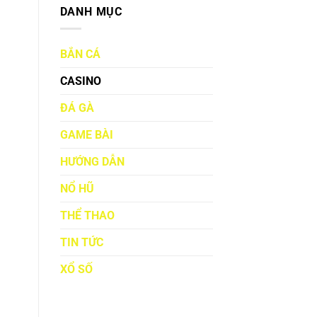
Lô
DANH MỤC
Bỏ
Đề
Qua
Hay
Cho
–
Ngư
BẮN CÁ
Bí
Thủ
Quyết
CASINO
Tăng
Cơ
Hội
ĐÁ GÀ
Trúng
Lớn
GAME BÀI
IBET88
HƯỚNG DẪN
NỔ HŨ
THỂ THAO
TIN TỨC
XỔ SỐ