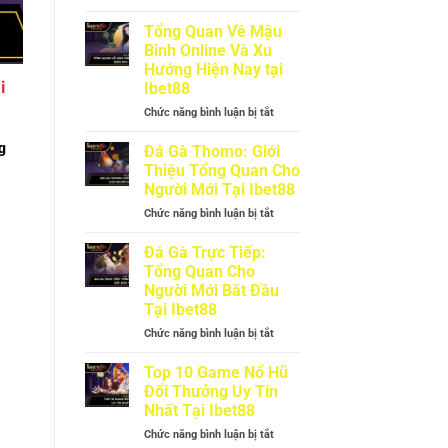
Xì
Dách
Tổng Quan Về Mậu
Online:
Binh Online Và Xu
Cơ
Hướng Hiện Nay tại
Hội
i
Ibet88
Thắng
Lớn
Chức năng bình luận bị tắt
ở
Từ
Tổng
Game
Quan
g
Đá Gà Thomo: Giới
Bài
Về
Thiệu Tổng Quan Cho
Ibet88
Mậu
Người Mới Tại Ibet88
Binh
Chức năng bình luận bị tắt
ở
Online
Đá
Và
Gà
Xu
Đá Gà Trực Tiếp:
Thomo:
Hướng
Tổng Quan Cho
Giới
Hiện
Người Mới Bắt Đầu
Thiệu
Nay
Tại Ibet88
Tổng
tại
Quan
Chức năng bình luận bị tắt
Ibet88
ở
Cho
Đá
Người
Gà
Top 10 Game Nổ Hũ
Mới
Trực
Đổi Thưởng Uy Tín
Tại
Tiếp:
Nhất Tại Ibet88
Ibet88
Tổng
Chức năng bình luận bị tắt
ở
Quan