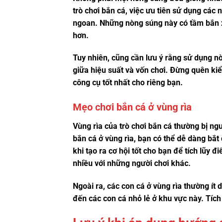
trò chơi bắn cá, việc ưu tiên sử dụng cá
ngoan. Những nòng súng này có tầm bắn xa
hơn.
Tuy nhiên, cũng cần lưu ý rằng sử dụng 
giữa hiệu suất và vốn chơi. Đừng quên ki
công cụ tốt nhất cho riêng bạn.
Mẹo chơi bắn cá ở vùng rìa
Vùng rìa của trò chơi bắn cá thường bị ng
bắn cá ở vùng rìa, bạn có thể dễ dàng bắ
khi tạo ra cơ hội tốt cho bạn để tích lũ
nhiều với những người chơi khác.
Ngoài ra, các con cá ở vùng rìa thường ít 
đến các con cá nhỏ lẻ ở khu vực này. Tíc