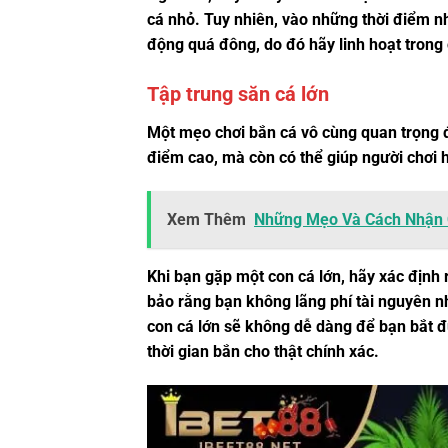
cá nhỏ. Tuy nhiên, vào những thời điểm nh
động quá đông, do đó hãy linh hoạt trong
Tập trung săn cá lớn
Một
mẹo chơi bắn cá
vô cùng quan trọng đ
điểm cao, mà còn có thể giúp người chơi 
Xem Thêm
Những Mẹo Và Cách Nhận 
Khi bạn gặp một con cá lớn, hãy xác định
bảo rằng bạn không lãng phí tài nguyên n
con cá lớn sẽ không dễ dàng để bạn bắt đ
thời gian bắn cho thật chính xác.