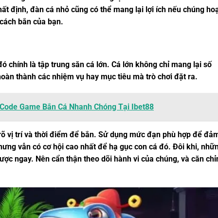
ất định, đàn cá nhỏ cũng có thể mang lại lợi ích nếu chúng ho
 cách bắn của bạn.
ó chính là tập trung săn cá lớn. Cá lớn không chỉ mang lại số
hoàn thành các nhiệm vụ hay mục tiêu mà trò chơi đặt ra.
Code Game Bắn Cá Nhanh Chóng Tại Ibet88
 rõ vị trí và thời điểm để bắn. Sử dụng mức đạn phù hợp để đả
hưng vẫn có cơ hội cao nhất để hạ gục con cá đó. Đôi khi, nhữ
ược ngay. Nên cẩn thận theo dõi hành vi của chúng, và căn chỉ