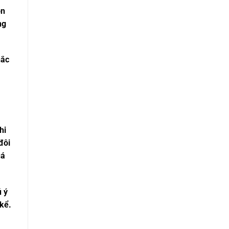
ôn
ng
hắc
hi
đôi
uá
ú ý
kể.