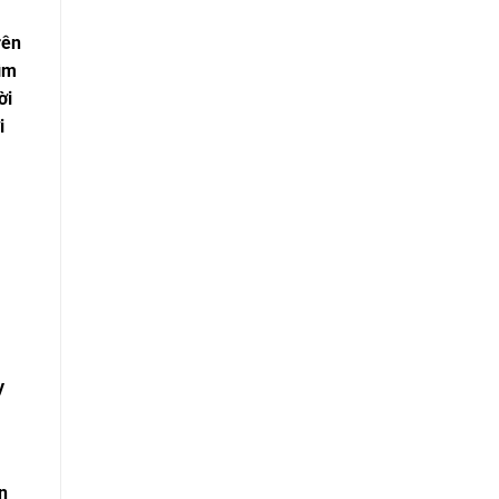
rên
tìm
ời
i
y
n