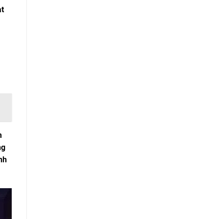
ạt
m
ng
nh