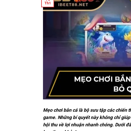
Th1
Mẹo chơi bắn cá
là bộ sưu tập các chiến 
game. Những bí quyết này không chỉ giúp 
hội thu về lợi nhuận nhanh chóng. Dưới đâ