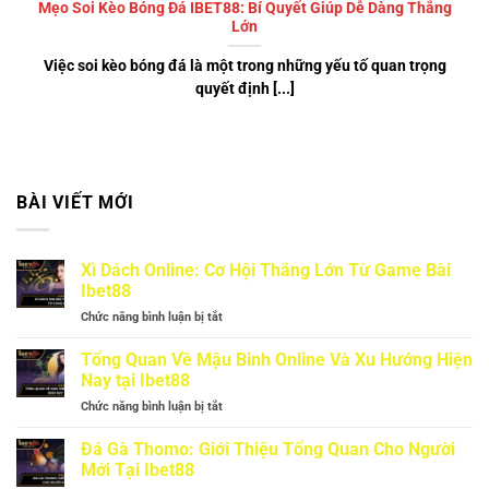
Mẹo Soi Kèo Bóng Đá IBET88: Bí Quyết Giúp Dễ Dàng Thắng
Lớn
Việc soi kèo bóng đá là một trong những yếu tố quan trọng
quyết định [...]
BÀI VIẾT MỚI
Xì Dách Online: Cơ Hội Thắng Lớn Từ Game Bài
Ibet88
Chức năng bình luận bị tắt
ở
Xì
Dách
Tổng Quan Về Mậu Binh Online Và Xu Hướng Hiện
Online:
Nay tại Ibet88
Cơ
Chức năng bình luận bị tắt
ở
Hội
Tổng
Thắng
Quan
Đá Gà Thomo: Giới Thiệu Tổng Quan Cho Người
Lớn
Về
Từ
Mới Tại Ibet88
Mậu
Game