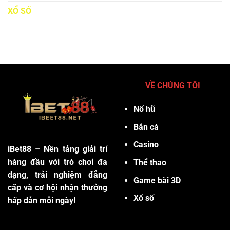
XỔ SỐ
VỀ CHÚNG TÔI
Nổ hũ
Bắn cá
Casino
iBet88 – Nền tảng giải trí
hàng đầu với trò chơi đa
Thể thao
dạng, trải nghiệm đẳng
Game bài 3D
cấp và cơ hội nhận thưởng
Xổ số
hấp dẫn mỗi ngày!