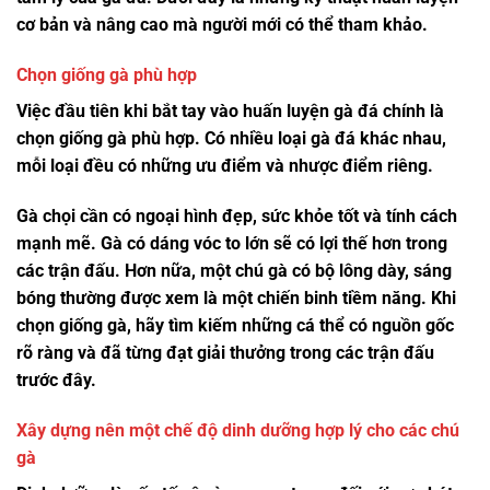
cơ bản và nâng cao mà người mới có thể tham khảo.
Chọn giống gà phù hợp
Việc đầu tiên khi bắt tay vào huấn luyện gà đá chính là
chọn giống gà phù hợp. Có nhiều loại gà đá khác nhau,
mỗi loại đều có những ưu điểm và nhược điểm riêng.
Gà chọi cần có ngoại hình đẹp, sức khỏe tốt và tính cách
mạnh mẽ. Gà có dáng vóc to lớn sẽ có lợi thế hơn trong
các trận đấu. Hơn nữa, một chú gà có bộ lông dày, sáng
bóng thường được xem là một chiến binh tiềm năng. Khi
chọn giống gà, hãy tìm kiếm những cá thể có nguồn gốc
rõ ràng và đã từng đạt giải thưởng trong các trận đấu
trước đây.
Xây dựng nên một chế độ dinh dưỡng hợp lý cho các chú
gà