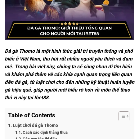
Đá gà Thomo
là một hình thức giải trí truyền thống và phổ
biến ở Việt Nam, thu hút rất nhiều người yêu thích và đam
mê. Trong bài viết này, chúng ta sẽ cùng nhau đi tìm hiểu
và khám phá thêm về các khía cạnh quan trọng liên quan
đến đá gà, từ luật chơi cho đến những kỹ thuật huấn luyện
gà hiệu quả, giúp người mới hiểu rõ hơn về môn thể thao
thú vị này tại Ibet88.
Table of Contents
Luật chơi đá gà Thomo
Cách xác định thắng thua
Các quy tắc thi đấu