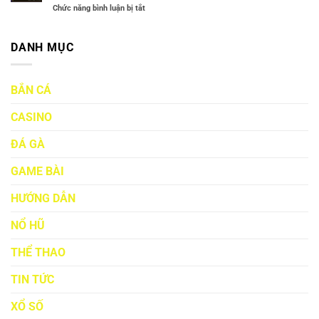
Cá
Chức năng bình luận bị tắt
ở
Cực
Nhanh
Mẹo
Chuẩn
Chóng
Soi
Không
Tại
Lô
DANH MỤC
Thể
Ibet88
Đề
Bỏ
Hay
Qua
–
Cho
BẮN CÁ
Bí
Ngư
Quyết
Thủ
CASINO
Tăng
Cơ
Hội
ĐÁ GÀ
Trúng
Lớn
GAME BÀI
IBET88
HƯỚNG DẪN
NỔ HŨ
THỂ THAO
TIN TỨC
XỔ SỐ