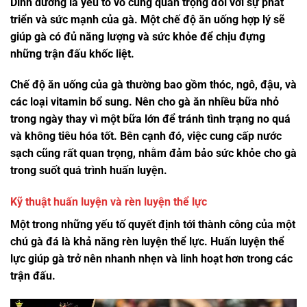
Dinh dưỡng là yếu tố vô cùng quan trọng đối với sự phát
triển và sức mạnh của gà. Một chế độ ăn uống hợp lý sẽ
giúp gà có đủ năng lượng và sức khỏe để chịu đựng
những trận đấu khốc liệt.
Chế độ ăn uống của gà thường bao gồm thóc, ngô, đậu, và
các loại vitamin bổ sung. Nên cho gà ăn nhiều bữa nhỏ
trong ngày thay vì một bữa lớn để tránh tình trạng no quá
và không tiêu hóa tốt. Bên cạnh đó, việc cung cấp nước
sạch cũng rất quan trọng, nhằm đảm bảo sức khỏe cho gà
trong suốt quá trình huấn luyện.
Kỹ thuật huấn luyện và rèn luyện thể lực
Một trong những yếu tố quyết định tới thành công của một
chú gà đá là khả năng rèn luyện thể lực. Huấn luyện thể
lực giúp gà trở nên nhanh nhẹn và linh hoạt hơn trong các
trận đấu.