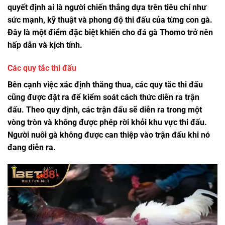
quyết định ai là người chiến thắng dựa trên tiêu chí như
sức mạnh, kỹ thuật và phong độ thi đấu của từng con gà.
Đây là một điểm đặc biệt khiến cho
đá gà Thomo
trở nên
hấp dẫn và kịch tính.
Các quy tắc thi đấu
Bên cạnh việc xác định thắng thua, các quy tắc thi đấu
cũng được đặt ra để kiểm soát cách thức diễn ra trận
đấu. Theo quy định, các trận đấu sẽ diễn ra trong một
vòng tròn và không được phép rời khỏi khu vực thi đấu.
Người nuôi gà không được can thiệp vào trận đấu khi nó
đang diễn ra.