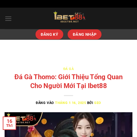
"
"
Bỏ
qua
nội
dung
ĐĂNG KÝ
ĐĂNG NHẬP
ĐÁ GÀ
Đá Gà Thomo: Giới Thiệu Tổng Quan
Cho Người Mới Tại Ibet88
ĐĂNG VÀO
THÁNG 1 16, 2025
BỞI
SEO
16
Th1